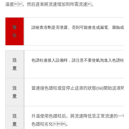
溫度，然后逐漸將流速增加到所需流速。
警
請檢查溶劑是否泄露。否則可能會造成漏電、腐蝕或化學損壞
告
注
色譜柱連接入設備時，請注意不要使氣泡進入色譜柱，否
意
注
當連接色譜柱或從停止送液的狀態(tài)開始送液
意
注
升溫使用色譜柱后，將流速降低至正常流速的一半以
意
色譜柱劣化。