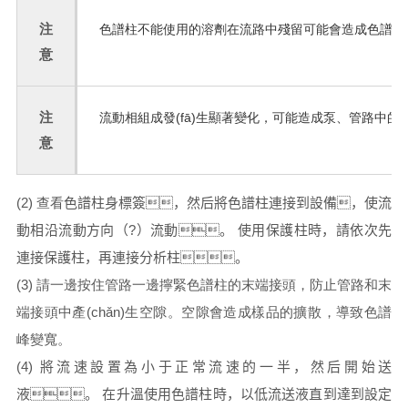
注
色譜柱不能使用的溶劑在流路中殘留可能會造成色譜柱的劣化
意
注
流動相組成發(fā)生顯著變化，可能造成泵、管路中的污
意
(2) 查看
色譜
柱身標簽，然后將色譜柱連接到設備，使流
動相沿流動方向（?）流動。
使用保護柱時，請依次先
連接保護柱，再連接分析柱。
(3) 請一邊按住管路一邊擰緊色譜柱的末端接頭，防止管路和末
端接頭中產(chǎn)生空隙。空隙會造成樣品的擴散，導致色譜
峰變寬。
(4)
將流速設置為小于正常流速的一半，然后開始送
液。
在升溫使用色譜柱時，以低流送液直到達到設定