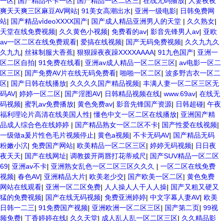
一区
|
国产精品不卡一区
|
国产精品一区二区三
|
在线无码播放
|
人妻夜夜
爽天天爽三区麻豆AV网站
|
91美女高潮出水
|
亚洲一级电影
|
日韩免费网
站
|
国产精品vⅰdeoXXXX国产
|
国产成人精品亚洲男人的天堂
|
久久熟女
|
天堂在线免费视频
|
久久黄色小视频
|
免费看的av
|
影音先锋男人av
|
亚欧
av一区二区在线免费观看
|
爱搞在线视频
|
国产无码免费视频
|
久久九九久
久九九
|
丝袜制服大香蕉
|
狠狠躁夜夜躁XXXXAAAA
|
91九色国产
|
亚洲一
区二区自拍
|
91免费在线看
|
亚洲av成人精品一区二区三区
|
av电影一区二
区三区
|
国产免费AV片在线无码免费看
|
啪啪一区二区
|
波多野吉衣一区二
区
|
国产日韩在线播放
|
久久久久国产精品视频
|
丰满人妻一区二区三区无
码AV
|
婷婷一区二区
|
国产淫图AV
|
日韩精品视频在线
|
www.69av
|
在线无
码视频
|
蜜乳av免费播放
|
黄色免费av
|
影音先锋国产资源
|
日韩超碰
|
午夜
福利理论片高清在线美国人性
|
懂色中文一区二区在线播放
|
亚洲国产精
品成人综合色在线婷婷
|
国产精品熟女一区二区不卡
|
国产性爱在线视频
|
一级做a爰片性色毛片视频停止
|
黄色a视频
|
不卡无码AV
|
国产精品无码
粉嫩小泬
|
免费国产网站
|
欧美精品一区二区三区
|
婷婷无码视频
|
日日夜
夜天天
|
国产在线网址
|
调教拨开两唇打花蒂戒尺
|
国产SUV精品一区二区
69
|
亚洲av不卡
|
亚洲熟女乱色一区二区三区久久久
|
一区二区在线免费
视频
|
春色AV
|
亚洲精品大片
|
欧美老少交
|
国产欧美一区二区
|
黄色免费
网站在线观看
|
亚洲一区二区免费
|
人人操人人干人人操
|
国产又粗又硬又
猛的免费视频
|
国产在线无码视频
|
免费亚洲婷婷
|
中文字幕人妻AV
|
欧美
日韩一二三
|
91免费国产视频
|
亚洲欧洲一区二区三区
|
国产第二页
|
99视
频免费
|
丁香婷婷在线
|
久久天堂
|
成人乱人乱一区二区三区
|
久久精品影