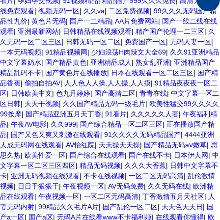
看片
|
孕妇孕交视频
|
91视频精品
|
精品国产999久久久免费
|
高清无码在
线免费观看
|
视频无码一区
|
久久va
|
二区免费视频
|
99久久久无码国产精
品性九价
|
黄色片无码
|
国产一二精品
|
AA片免费网站
|
国产一线二线在线
观看
|
亚洲最新网站
|
日韩精品在线视频观看
|
精产国产伦理一二三区
|
久
久无码一区二区三区
|
日韩无码一区二区
|
免费国产一区
|
无码人妻一区
|
一本无码视频
|
91精品视频网
|
少妇浪荡H肉辣文大全69
|
久久91亚洲精品
中文字幕奶水
|
国产精品黄色
|
亚洲精品成人
|
熟女乱亚洲
|
亚洲精品国产
精品乱码不卡
|
国产黄色片在线播放
|
日本在线观看一区二区三区
|
国产精
品香蕉
|
偷拍自拍AV
|
人人色人人操,人人操,人人摸
|
91精品夜夜夜一区二
区
|
日韩欧美中文
|
色九月婷婷
|
国产高清二区
|
青青在线
|
中文字幕一区二
区日韩
|
天天干视频
|
久久国产精品无码一级毛片
|
欧美性猛交99久久久久
99按摩
|
国产精品亚洲五月天丁香
|
91看片
|
久久久久久人妻
|
午夜福利精
品
|
午夜AV电影
|
久久999
|
国产综合精品一区二区三区
|
正在播放国产精
品
|
国产又色又爽又刺激在线观看
|
91久久久久无码精品国产
|
4444亚洲
人成无码网在线观看
|
AV怡红院
|
天天操天天操
|
国产精品无码aⅴ嫩草
|
思
思久热
|
欧美性爱一区
|
国产综合在线观看
|
国产在线不卡
|
日本伊人网
|
中
文字幕一区二区三区四区
|
精品无码视频
|
久久久大香蕉
|
日韩中文字幕不
卡
|
亚洲无码视频在线观看
|
不卡在线视频
|
一区二区无码高清
|
乱伦激情
视频
|
日日干狠狠干
|
午夜视频一区
|
AV无码免费
|
久久无码在线
|
欧洲精
品在线观看
|
午夜视频一区
|
一区二区无码高清
|
丁香激情五月天社区
|
人
妻无码内射
|
99精品久久毛片A片
|
国产乱伦一区二区
|
天天色天天日
|
国
产a一区
|
国产a区
|
无码A片在线看www不卡福利姬
|
在线观看你懂得
|
欧