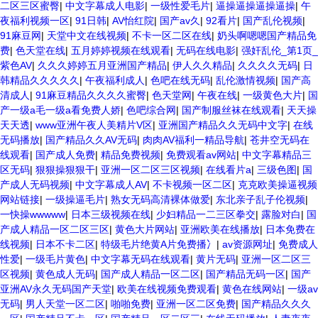
二区三区蜜臀
|
中文字幕成人电影
|
一级性爱毛片
|
逼操逼操逼操逼操
|
午
夜福利视频一区
|
91日韩
|
AV怡红院
|
国产av久
|
92看片
|
国产乱伦视频
|
91麻豆网
|
天堂中文在线视频
|
不卡一区二区在线
|
奶头啊嗯嗯国产精品免
费
|
色天堂在线
|
五月婷婷视频在线观看
|
无码在线电影
|
强奸乱伦_第1页_
紫色AV
|
久久久婷婷五月亚洲国产精品
|
伊人久久精品
|
久久久久无码
|
日
韩精品久久久久久
|
午夜福利成人
|
色吧在线无码
|
乱伦激情视频
|
国产高
清成人
|
91麻豆精品久久久久蜜臀
|
色天堂网
|
午夜在线
|
一级黄色大片
|
国
产一级a毛一级a看免费人娇
|
色吧综合网
|
国产制服丝袜在线观看
|
天天操
天天透
|
www亚洲午夜人美精片V区
|
亚洲国产精品久久无码中文字
|
在线
无码播放
|
国产精品久久AV无码
|
肉肉AV福利一精品导航
|
苍井空无码在
线观看
|
国产成人免费
|
精品免费视频
|
免费观看av网站
|
中文字幕精品三
区无码
|
狠狠操狠狠干
|
亚洲一区二区三区视频
|
在线看片a
|
三级色图
|
国
产成人无码视频
|
中文字幕成人AV
|
不卡视频一区二区
|
克克欧美操逼视频
网站链接
|
一级操逼毛片
|
熟女无码高清裸体做爱
|
东北亲子乱子伦视频
|
一快操wwwww
|
日本三级视频在线
|
少妇精品一二三区拳交
|
露脸对白
|
国
产成人精品一区二区三区
|
黄色大片网站
|
亚洲欧美在线播放
|
日本免费在
线视频
|
日本不卡二区
|
特级毛片绝黄A片免费播冫
|
av资源网址
|
免费成人
性爱
|
一级毛片黄色
|
中文字幕无码在线观看
|
黄片无码
|
亚洲一区二区三
区视频
|
黄色成人无码
|
国产成人精品一区二区
|
国产精品无码一区
|
国产
亚洲AV永久无码国产天堂
|
欧美在线视频免费观看
|
黄色在线网站
|
一级av
无码
|
男人天堂一区二区
|
啪啪免费
|
亚洲一区二区免费
|
国产精品久久久