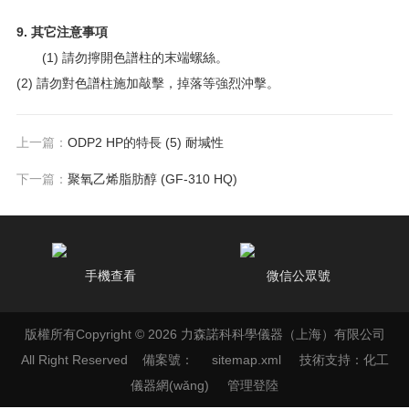
9. 其它注意事項
(1) 請勿擰開色譜柱的末端螺絲。
(2) 請勿對色譜柱施加敲擊，掉落等強烈沖擊。
上一篇：
ODP2 HP的特長 (5) 耐堿性
下一篇：
聚氧乙烯脂肪醇 (GF-310 HQ)
手機查看
微信公眾號
版權所有Copyright © 2026 力森諾科科學儀器（上海）有限公司
All Right Reserved
備案號：
sitemap.xml
技術支持：
化工
儀器網(wǎng)
管理登陸