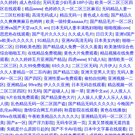
久久婷婷
|
成人色综合
|
无码无套少妇毛多18P小说
|
欧美一区二区三区四
区在线观看
|
精品www
|
色婷婷久久一区二区三区麻豆
|
无码精品人妻一
二三区红粉影视
|
高清无码成人
|
精品无码一
|
黄色成人在线
|
国产精品久
久久爽爽爽麻豆色哟哟
|
欧美一级特黄aaaaa片
|
国产精品毛片一区二区
|
亚洲va国产天堂va久久 en
|
曰本无码人妻丰满熟妇啪啪
|
啪啪视频com
|
思思热在线观看
|
国产毛片久久久久
|
久久成人毛片
|
日日天天
|
亚洲V国产
v欧美v久久久久久
|
91精品久久
|
亚洲AV高清无码
|
日本美女内射
|
啪啪一
区二区
|
日韩欧美色图
|
国产精品成人免费一区久久羞羞
|
欧美激情综合色
综合啪啪五月
|
在线精品免费视频
|
黄色大片免费观看
|
精品视频在线免费
观看
|
久久久婷婷五月亚洲国产精品
|
四虎www
|
97成人站
|
激情欧美一区
二区三区
|
久久99免费视频
|
69久久久
|
二区三区无码
|
六月伊人
|
久久久
久久人妻精品一区二百内谢
|
国产精品三级
|
亚洲天堂男人天堂
|
无码人妻
AV一区二区
|
国产四区
|
亚洲性爱av免费观看
|
偷拍自拍网
|
亚洲视频一二
区
|
亚洲精品a
|
99re热
|
伊人久久亚洲
|
日本无码在线观看
|
精品视频一区
二区三区四区
|
91无码
|
国产超碰人人
|
操一草
|
亚洲中文av
|
人人摸人人
操
|
h片在线免费观看
|
国产精品黄色大片
|
人人操人人爱人人乐人人操人
人摸
|
乱色精品无码一区二区国产盗
|
国产精品无码久久久久久
|
今晚国产
乱伦av网站
|
激情综合网五月婷婷
|
秋霞影院在线观看
|
黄色在线播放
|
99re在线观看
|
午夜欧美精品久久久久久久
|
亚洲精品无码一区二区三天
美
|
国产a一区
|
国产浮力影院
|
无码专区第一页
|
又黄又禁视频无遮挡直
播
|
失眠是什么原因引起的
|
国产不卡AV在线
|
日本中文字幕在线观看
|
日