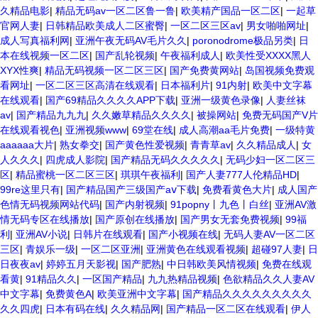
久精品电影
|
精品无码av一区二区鲁一鲁
|
欧美精产国品一区二区
|
一起草
官网人妻
|
日韩精品欧美成人二区蜜臀
|
一区二区三区av
|
男女啪啪网址
|
成人写真福利网
|
亚洲午夜无码AV毛片久久
|
poronodrome极品另类
|
日
本在线视频一区二区
|
国产乱轮视频
|
午夜福利成人
|
欧美性受XXXX黑人
XYX性爽
|
精品无码视频一区二区三区
|
国产免费黄网站
|
岛国视频免费观
看网址
|
一区二区三区高清在线观看
|
日本福利片
|
91内射
|
欧美中文字幕
在线观看
|
国产69精品久久久久APP下载
|
亚洲一级黄色录像
|
人妻丝袜
av
|
国产精品九九九
|
久久嫩草精品久久久久
|
被操网站
|
免费无码国产V片
在线观看视色
|
亚洲视频www
|
69堂在线
|
成人高潮aa毛片免费
|
一级特黄
aaaaaa大片
|
熟女拳交
|
国产黄色性爱视频
|
青青草av
|
久久精品成人
|
女
人久久久
|
四虎成人影院
|
国产精品无码久久久久久
|
无码少妇一区二区三
区
|
精品蜜桃一区二区三区
|
琪琪午夜福利
|
国产人妻777人伦精品HD
|
99re这里只有
|
国产精品国产三级国产aⅴ下载
|
免费看黄色大片
|
成人国产
色情无码视频网站代码
|
国产内射视频
|
91popny丨九色丨白丝
|
亚洲AV激
情无码专区在线播放
|
国产原创在线播放
|
国产男女无套免费视频
|
99福
利
|
亚洲AV小说
|
日韩片在线观看
|
国产小视频在线
|
无码人妻AV一区二区
三区
|
青娱乐一级
|
一区二区亚洲
|
亚洲黄色在线观看视频
|
超碰97人妻
|
日
日夜夜av
|
婷婷五月天影视
|
国产肥熟
|
中日韩欧美风情视频
|
免费在线观
看黄
|
91精品久久
|
一区国产精品
|
九九热精品视频
|
色欲精品久久人妻AV
中文字幕
|
免费黄色A
|
欧美亚洲中文字幕
|
国产精品久久久久久久久久久
久久四虎
|
日本有码在线
|
久久精品网
|
国产精品一区二区在线观看
|
伊人