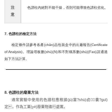
注
色譜柱內絕對不能干燥，否則可能導致色譜柱劣化。
意
7. 色譜柱的檢定方法
檢定條件請參考各產(chǎn)品包裝盒中的出廠報告(Certificate
of Analysis)。理論塔板數(shù)(N)和不對稱系數(shù)(Fas)請通過
如下方法計算。
8. 色譜柱的廢棄方法
通常實驗中使用的色譜柱應根據(jù)當?shù)卣囊?guī)
定，作為工業(yè)廢棄物進行處置。