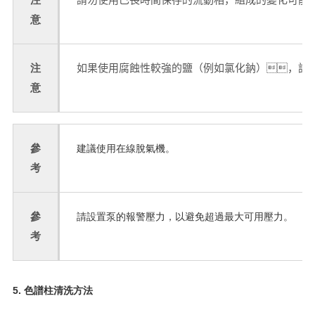
意
注
如果使用腐蝕性較強的鹽（例如氯化鈉），請
意
參
建議使用在線脫氣機。
考
參
請設置泵的報警壓力，以避免超過最大可用壓力。
考
5. 色譜柱清洗方法