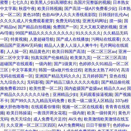
蜜臀
|
七七久久
|
欧美黑人少妇高潮喷水
|
岛国片完整版的视频
|
日本熟女
中文字幕
|
秋霞午夜
|
欧美日韩视频
|
国产高清一级A片免费看少妃
|
日本熟
女一区二区
|
黄色18禁
|
色欲AV伊人久久大香线蕉影院
|
日韩强奸乱伦Av
|
久久久久成人片免费观看蜜芽
|
免费无码在线
|
亚洲无码网址
|
摸一操
|
国
产精品tv
|
国产精品自拍视频
|
免费国产一区
|
又大又粗又硬的视频
|
亚洲
AV导航
|
99国产精品久久久久久久久久久
|
91久久久久久
|
久久精品无码
一区
|
特黄视频
|
人妻超碰导航
|
国产成人在线播放
|
污网站在线观看
|
久久
精品国产亚洲AV无码偷
|
精品人人妻人人澡人人爽牛牛
|
毛片网站在线观
看
|
人人操一区
|
精品黄色片
|
欧美日韩国产高清
|
一区二区三区av
|
亚洲一
区二区中文字幕
|
拍真实国产伦偷精品
|
欧美第九页
|
一区二区三区高清
|
超碰国产在线观看
|
一级内射
|
国产1级黄片
|
色婷婷久久91精品一区二区
三区
|
中文字幕黄片
|
韩国一级a做片性全过程
|
老熟女太熟了A91V
|
高清
无码在线观看一区
|
亚洲国产精品无码久久久
|
五月婷婷国产
|
亚色在线
|
九九综合久久
|
无码影视
|
国产精品三级久久久久久电影
|
国产精品偷伦视
频免费看2023
|
欧美性爱一区二区
|
国内盗摄国产盗摄av
|
精品久久av
|
国
产精品久久久久久久久绿色
|
亚洲精品少妇
|
无码观看操逼视频
|
国产视频
不卡
|
国产99久久九九精品无码免费
|
欧美一级二级无人区精品
|
337p粉
嫩大胆色噜噜噜
|
在线观看你懂得
|
视频一区二区在线观看
|
青青青在线视
频
|
欧美日韩操逼
|
一夜强开两女花苞
|
一级内射
|
欧美一级特黄片
|
黄色片
无码
|
色天天综合
|
成人免费毛片足控
|
AV久色
|
欧美激情欧美激情在线五
月
|
久久亚洲一区二区三区四区
|
AA片免费网站
|
日日干狠狠干
|
色婷婷av