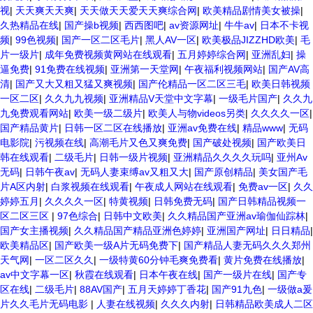
视
|
天天爽天天爽
|
天天做天天爱天天爽综合网
|
欧美精品剧情美女被操
|
久热精品在线
|
国产操b视频
|
西西图吧
|
av资源网址
|
牛牛av
|
日本不卡视
频
|
99色视频
|
国产一区二区毛片
|
黑人AV一区
|
欧美极品JIZZHD欧美
|
毛
片一级片
|
成年免费视频黄网站在线观看
|
五月婷婷综合网
|
亚洲乱妇
|
操
逼免费
|
91免费在线视频
|
亚洲第一天堂网
|
午夜福利视频网站
|
国产AV高
清
|
国产又大又粗又猛又爽视频
|
国产伦精品一区二区三毛
|
欧美日韩视频
一区二区
|
久久九九视频
|
亚洲精品V天堂中文字幕
|
一级毛片国产
|
久久九
九免费观看网站
|
欧美一级二级片
|
欧美人与物videos另类
|
久久久久一区
|
国产精品黄片
|
日韩一区二区在线播放
|
亚洲av免费在线
|
精品www
|
无码
电影院
|
污视频在线
|
高潮毛片又色又爽免费
|
国产破处视频
|
国产欧美日
韩在线观看
|
二级毛片
|
日韩一级片视频
|
亚洲精品久久久久玩吗
|
亚州Av
无码
|
日韩午夜av
|
无码人妻束缚av又粗又大
|
国产原创精品
|
美女国产毛
片A区内射
|
白浆视频在线观看
|
午夜成人网站在线观看
|
免费av一区
|
久久
婷婷五月
|
久久久久一区
|
特黄视频
|
日韩免费无码
|
国产日韩精品视频一
区二区三区
|
97色综合
|
日韩中文欧美
|
久久精品国产亚洲av瑜伽仙踪林
|
国产女主播视频
|
久久精品国产精品亚洲色婷婷
|
亚洲国产网址
|
日日精品
|
欧美精品区
|
国产欧美一级A片无码免费下
|
国产精品人妻无码久久久郑州
天气网
|
一区二区久久
|
一级特黄60分钟毛爽免费看
|
黄片免费在线播放
|
av中文字幕一区
|
秋霞在线观看
|
日本午夜在线
|
国产一级片在线
|
国产专
区在线
|
二级毛片
|
88AV国产
|
五月天婷婷丁香花
|
国产91九色
|
一级做a爰
片久久毛片无码电影
|
人妻在线视频
|
久久久内射
|
日韩精品欧美成人二区