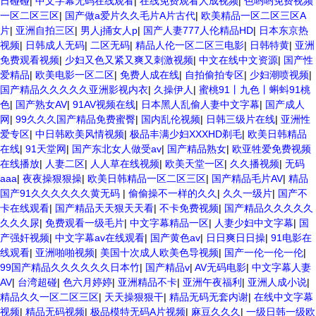
日碰碰
|
中文字幕无码在线观看
|
在线免费观看人成视频
|
色哟哟免费视频
一区二区三区
|
国产做a爱片久久毛片A片古代
|
欧美精品一区二区三区A
片
|
亚洲自拍三区
|
男人j捅女人p
|
国产人妻777人伦精品HD
|
日本东京热
视频
|
日韩成人无码
|
二区无码
|
精品人伦一区二区三电影
|
日韩特黄
|
亚洲
免费观看视频
|
少妇又色又紧又爽又刺激视频
|
中文在线中文资源
|
国产性
爱精品
|
欧美电影一区二区
|
免费人成在线
|
自拍偷拍专区
|
少妇潮喷视频
|
国产精品久久久久久亚洲影视内衣
|
久操伊人
|
蜜桃91丨九色丨蝌蚪91桃
色
|
国产熟女AV
|
91AV视频在线
|
日本黑人乱偷人妻中文字幕
|
国产成人
网
|
99久久久国产精品免费蜜臀
|
国内乱伦视频
|
日韩三级片在线
|
亚洲性
爱专区
|
中日韩欧美风情视频
|
极品丰满少妇XXXHD剃毛
|
欧美日韩精品
在线
|
91天堂网
|
国产东北女人做受av
|
国产精品熟女
|
欧亚牲爱免费视频
在线播放
|
人妻二区
|
人人草在线视频
|
欧美天堂一区
|
久久播视频
|
无码
aaa
|
夜夜操狠狠操
|
欧美日韩精品一区二区三区
|
国产精品毛片AV
|
精品
国产91久久久久久久黄无码
|
偷偷操不一样的久久
|
久久一级片
|
国产不
卡在线观看
|
国产精品天天狠天天看
|
不卡免费视频
|
国产精品久久久久久
久久久尿
|
免费观看一级毛片
|
中文字幕精品一区
|
人妻少妇中文字幕
|
国
产强奸视频
|
中文字幕av在线观看
|
国产黄色av
|
日日爽日日操
|
91电影在
线观看
|
亚洲啪啪视频
|
美国十次成人欧美色导视频
|
国产一伦一伦一伦
|
99国产精品久久久久久久日本竹
|
国产精品v
|
AV无码电影
|
中文字幕人妻
AV
|
台湾超碰
|
色六月婷婷
|
亚洲精品不卡
|
亚洲午夜福利
|
亚洲人成小说
|
精品久久一区二区三区
|
天天操狠狠干
|
精品无码无套内谢
|
在线中文字幕
视频
|
精品无码视频
|
极品模特无码A片视频
|
麻豆久久久
|
一级日韩一级欧