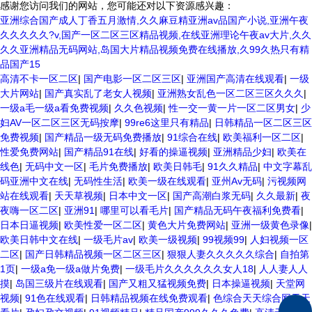
感谢您访问我们的网站，您可能还对以下资源感兴趣：
亚洲综合国产成人丁香五月激情,久久麻豆精亚洲av品国产小说,亚洲午夜
久久久久久?v,国产一区二区三区精品视频,在线亚洲理论午夜av大片,久久
久久亚洲精品无码网站,岛国大片精品视频免费在线播放,久99久热只有精
品国产15
高清不卡一区二区
|
国产电影一区二区三区
|
亚洲国产高清在线观看
|
一级
大片网站
|
国产真实乱了老女人视频
|
亚洲熟女乱色一区二区三区久久久
|
一级a毛一级a看免费视频
|
久久色视频
|
性一交一黄一片一区二区男女
|
少
妇AV一区二区三区无码按摩
|
99re6这里只有精品
|
日韩精品一区二区三区
免费视频
|
国产精品一级无码免费播放
|
91综合在线
|
欧美福利一区二区
|
性爱免费网站
|
国产精品91在线
|
好看的操逼视频
|
亚洲精品少妇
|
欧美在
线色
|
无码中文一区
|
毛片免费播放
|
欧美日韩毛
|
91久久精品
|
中文字幕乱
码亚洲中文在线
|
无码性生活
|
欧美一级在线观看
|
亚州Av无码
|
污视频网
站在线观看
|
天天草视频
|
日本中文一区
|
国产高潮白浆无码
|
久久最新
|
夜
夜嗨一区二区
|
亚洲91
|
哪里可以看毛片
|
国产精品无码午夜福利免费看
|
日本日逼视频
|
欧美性爱一区二区
|
黄色大片免费网站
|
亚洲一级黄色录像
|
欧美日韩中文在线
|
一级毛片av
|
欧美一级视频
|
99视频99
|
人妇视频一区
二区
|
国产日韩精品视频一区二区三区
|
狠狠人妻久久久久久综合
|
自拍第
1页
|
一级a免一级a做片免费
|
一级毛片久久久久久久女人18
|
人人妻人人
摸
|
岛国三级片在线观看
|
国产又粗又猛视频免费
|
日本操逼视频
|
天堂网
视频
|
91色在线观看
|
日韩精品视频在线免费观看
|
色综合天天综合网天天