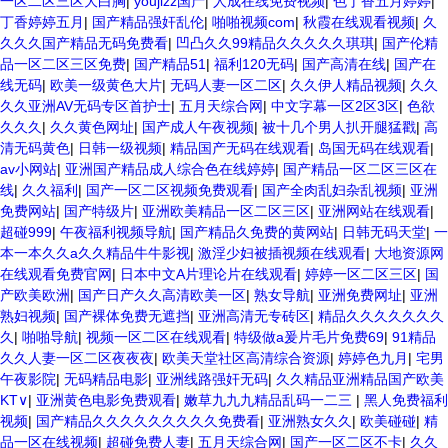
一区二区三区大白胸
|
youjizz国产
|
人成在线免费视频
|
色丁香五月婷婷
|
丁香婷婷五月
|
国产精品强奸乱伦
|
啪啪视频com
|
秋霞在线观看视频
|
久
久久久国产精品无码免费看
|
凹凸久久99精品久久久久久琪琪
|
国产伦精
品一区二区三区免费
|
国产精品51
|
福利120无码
|
国产高清在线
|
国产在
线无码
|
欧美一级黄色大片
|
无码人妻一区二区
|
久久伊人精品视频
|
久久
久久亚洲AV无码专区首护士
|
五月天综合网
|
中文字幕一区2区3区
|
色欲
久久久
|
久久黄色网址
|
国产成人午夜视频
|
被十几个男人扒开腿猛戳
|
高
清无码黄色
|
日韩一级视频
|
精品国产无码在线观看
|
岛国无码在线观看
|
av小网站
|
亚洲国产精品成人综合色在线婷婷
|
国产精品一区二区三区在
线
|
久久福利
|
国产一区二区视频免费观看
|
国产全肉乱妇杂乱视频
|
亚洲
免费网站
|
国产特级片
|
亚洲欧美精品一区二区三区
|
亚洲网站在线观看
|
超碰999
|
午夜福利视频导航
|
国产精品久免费的黄网站
|
日韩无码天堂
|
一
本一本久久a久久精品牛牛影视
|
激淫少妇被插视频在线观看
|
大地资源网
在线观看免费官网
|
日本中文A片理论片在线观看
|
婷婷一区二区三区
|
国
产欧美欧洲
|
国产日产久久高清欧美一区
|
熟女导航
|
亚洲免费网址
|
亚洲
熟妇视频
|
国产裸体免费无遮挡
|
亚洲高清无专砖区
|
精品久久久久久久久
久
|
啪啪导航
|
视频一区二区在线观看
|
特级做a爰片毛片免费69
|
91精品
久久人妻一区二区夜夜夜
|
欧美天堂社区高清综合资源
|
婷婷色九月
|
宅男
午夜影院
|
无码精品电影
|
亚洲线路强奸无码
|
久久精品亚洲精品国产欧美
KT∨
|
亚洲黄色电影免费观看
|
嫩草九九九精品乱码一二三
|
黑人免费福利
视频
|
国产精品久久久久久久久久久免费看
|
亚洲熟女久久
|
欧美碰碰
|
精
品一区在线视频
|
超碰免费人妻
|
五月天综合网
|
国产一区二区不卡
|
久久