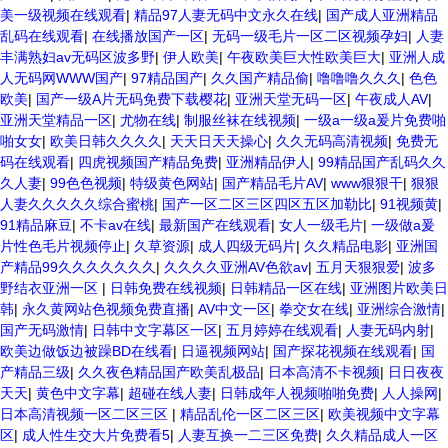
美一级视频在线观看
|
精品97人妻无码中文永久在线
|
国产成人亚洲精品
乱码在线观看
|
在线播放国产一区
|
无码一级毛片一区二区视频孕妇
|
人妻
丰满熟妇av无码区波多野
|
伊人欧美
|
午夜欧美巨大性欧美巨大
|
亚洲人成
人无码网WWW国产
|
97精品国产
|
久久国产精品偷
|
噜噜噜久久久
|
色色
欧美
|
国产一级A片无码免费下载樱花
|
亚洲天堂无码一区
|
午夜成人AV
|
亚洲天堂精品一区
|
尤物在线
|
制服丝袜在线视频
|
一级a一级a爰片免费啪
啪女女
|
欧美日韩久久久久
|
天天日天天操心
|
久久无码高清视频
|
免费无
码在线观看
|
四虎视频国产精品免费
|
亚洲精品伊人
|
99精品国产乱码久久
久人妻
|
99色色视频
|
特级黄色网站
|
国产精品毛片AV
|
www狠狠干
|
狠狠
人妻久久久久久综合蜜桃
|
国产一区二区三区四区五区加勒比
|
91视频黄
|
91精品麻豆
|
不卡av在线
|
最新国产在线观看
|
女人一级毛片
|
一级做a爰
片性色毛片视频停止
|
久草资源
|
成人四级无码片
|
久久精品电影
|
亚洲国
产精品99久久久久久久久
|
久久久久亚洲AV色欲av
|
五月天狠狠爱
|
波多
野结衣亚洲一区
|
日韩免费在线视频
|
日韩精品一区在线
|
亚洲图片欧美日
韩
|
永久黄网站色视频免费直播
|
AV中文一区
|
拳交女在线
|
亚洲综合激情
|
国产无码激情
|
日韩中文字幕区一区
|
五月婷婷在线观看
|
人妻无码内射
|
欧美边做饭边被躁BD在线看
|
日逼视频网站
|
国产探花视频在线观看
|
国
产精品三级
|
久久夜色精品国产欧美乱极品
|
日本高清不卡视频
|
日日夜夜
天天
|
黄色中文字幕
|
超碰在线人妻
|
日韩成年人视频啪啪免费
|
人人操网
|
日本高清视频一区二区三区
|
精品乱伦一区二区三区
|
欧美视频中文字幕
区
|
成人性生交大片免费看5
|
人妻互换一二三区免费
|
久久精品成人一区