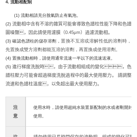
4. 流動相配制
(1) 流動相請充分脫氣防止有氣泡。
流動相中含有不溶的雜質可能會導致色譜柱性能下降和色譜
(2)
圖噪聲，因此請使用濾膜（0.45μm）過濾流動相。
置
換
不互溶或溶解性低的溶
劑時
，
(3) 確認色譜柱的儲存溶劑，
先置
換成
雙方溶
劑
都能互溶的溶
劑
，再置
換
成使用溶
劑
。
(4) 置換流動相時，請使用通常流速一半以下的流速送液。
進行梯度洗脫時，由于流動相組成的變化，色
(5)
譜柱壓力可能會超過梯度洗脫過程中的最大使用壓力。
請
調整
流速和色譜柱溫度，以免超出最大使用壓力。
注
使用水時，請使用超純水裝置新配制的水或者剛開封的
意
使用。
注
請勿使用已長時間保存的流動相，
組成的變化可能